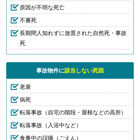
原因が不明な死亡
不審死
長期間人知れずに放置された自然死・事故
死
事故物件に
該当しない死因
老衰
病死
転落事故（自宅の階段・屋根などの高所）
転落事故（入浴中など）
食事中の誤嚥（ごえん）