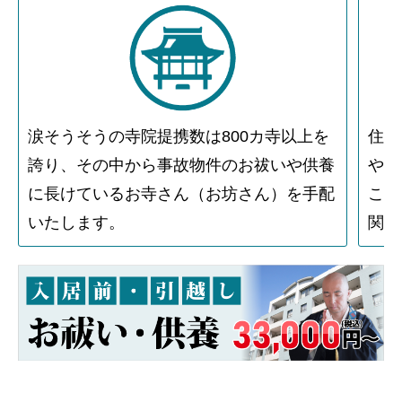
涙そうそうの寺院提携数は800カ寺以上を
住人
誇り、その中から事故物件のお祓いや供養
や物
に長けているお寺さん（お坊さん）を手配
こと
いたします。
関す