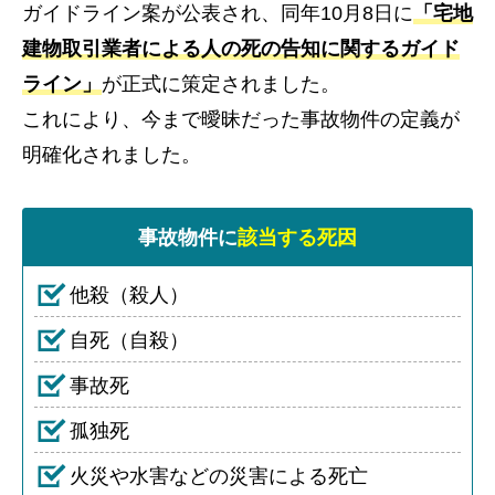
ガイドライン案が公表され、同年10月8日に
「宅地
建物取引業者による人の死の告知に関するガイド
ライン」
が正式に策定されました。
これにより、今まで曖昧だった事故物件の定義が
明確化されました。
事故物件に
該当する死因
他殺（殺人）
自死（自殺）
事故死
孤独死
火災や水害などの災害による死亡