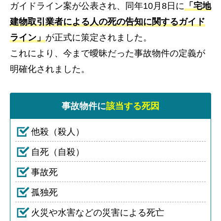
ガイドライン案が公表され、同年10月8日に
「宅地
建物取引業者による人の死の告知に関するガイド
ライン」
が正式に策定されました。
これにより、今まで曖昧だった事故物件の定義が
明確化されました。
事故物件に
該当する死因
他殺（殺人）
自死（自殺）
事故死
孤独死
火災や水害などの災害による死亡