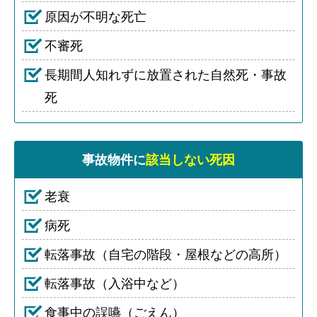
原因が不明な死亡
不審死
長期間人知れずに放置された自然死・事故
死
事故物件に
該当しない死因
老衰
病死
転落事故（自宅の階段・屋根などの高所）
転落事故（入浴中など）
食事中の誤嚥（ごえん）