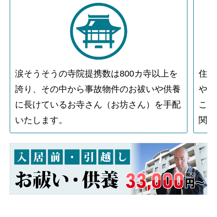
涙そうそうの寺院提携数は800カ寺以上を
住人
誇り、その中から事故物件のお祓いや供養
や物
に長けているお寺さん（お坊さん）を手配
こと
いたします。
関す