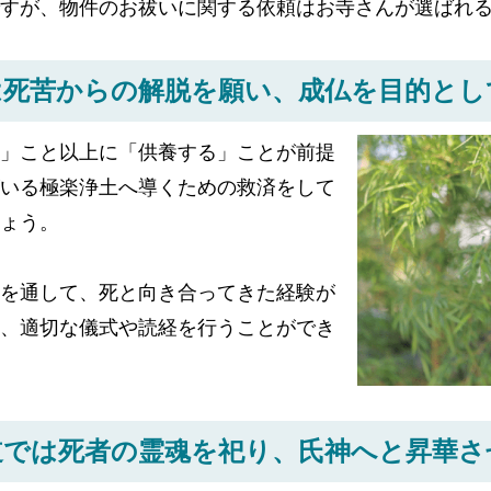
ですが、物件のお祓いに関する依頼はお寺さんが選ばれ
は死苦からの解脱を願い、
成仏を目的とし
」こと以上に「供養する」ことが前提
いる極楽浄土へ導くための救済をして
ょう。
を通して、死と向き合ってきた経験が
、適切な儀式や読経を行うことができ
道では死者の霊魂を祀り、
氏神へと昇華さ