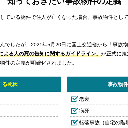
知っておきたい事故物件の
定義
している物件で住人が亡くなった場合、事故物件とし
んでしたが、2021年5月20日に国土交通省から「事故
による人の死の告知に関するガイドライン」
が正式に策
物件の定義が明確化されました。
する死因
事故物
老衰
病死
転落事故（自宅の階