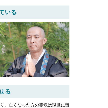
ている
せる
り、亡くなった方の霊魂は現世に留