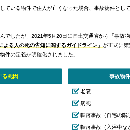
している物件で住人が亡くなった場合、事故物件とし
んでしたが、2021年5月20日に国土交通省から「事故
による人の死の告知に関するガイドライン」
が正式に策
物件の定義が明確化されました。
する死因
事故物
老衰
病死
転落事故（自宅の階
転落事故（入浴中な