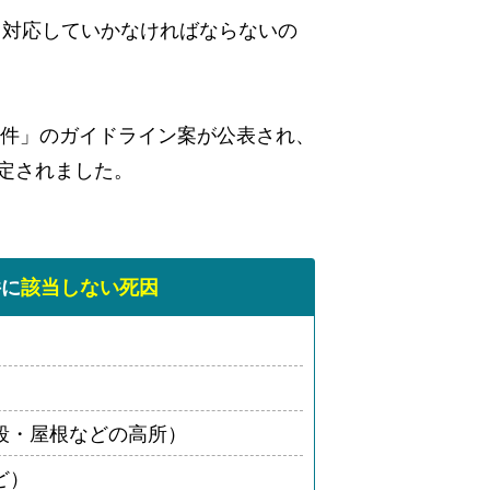
て対応していかなければならないの
物件」のガイドライン案が公表され、
定されました。
件に
該当しない死因
段・屋根などの高所）
ど）