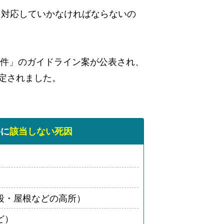
て対応していかなければならないの
物件」のガイドライン案が公表され、
定されました。
件に
該当しない死因
段・屋根などの高所）
ど）