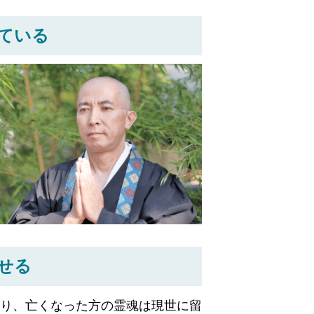
ている
せる
り、亡くなった方の霊魂は現世に留