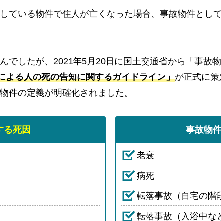
している物件で住人が亡くなった場合、事故物件とし
んでしたが、2021年5月20日に国土交通省から「事故
による人の死の告知に関するガイドライン」
が正式に策
物件の定義が明確化されました。
する死因
事故物
老衰
病死
転落事故（自宅の階
転落事故（入浴中な