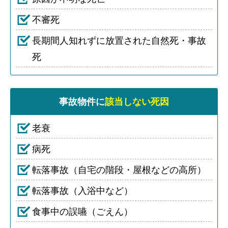
不審死
長期間人知れずに放置された自然死・事故
死
事故物件に
該当しない死因
老衰
病死
転落事故（自宅の階段・屋根などの高所）
転落事故（入浴中など）
食事中の誤嚥（ごえん）