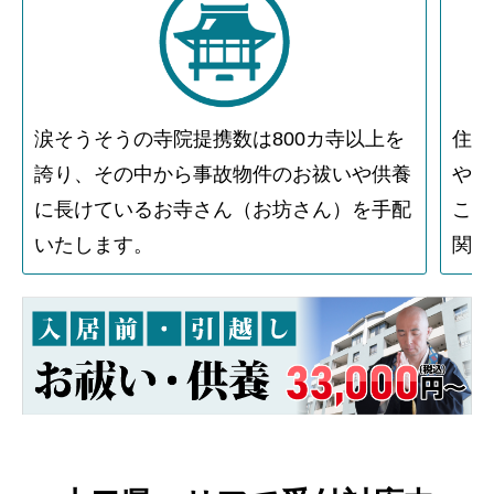
涙そうそうの寺院提携数は800カ寺以上を
住人
誇り、その中から事故物件のお祓いや供養
や物
に長けているお寺さん（お坊さん）を手配
こと
いたします。
関す