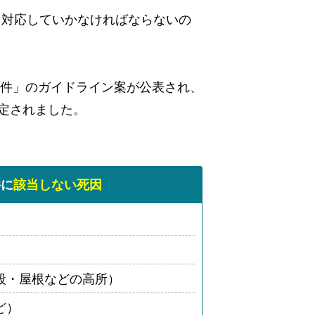
て対応していかなければならないの
物件」のガイドライン案が公表され、
定されました。
件に
該当しない死因
段・屋根などの高所）
ど）