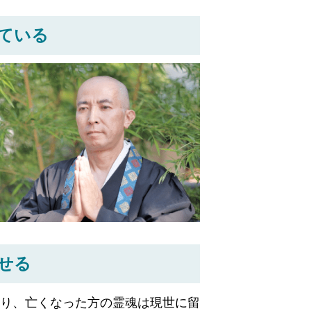
ている
せる
り、亡くなった方の霊魂は現世に留