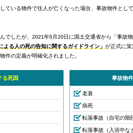
している物件で住人が亡くなった場合、事故物件とし
んでしたが、2021年5月20日に国土交通省から「事故
による人の死の告知に関するガイドライン」
が正式に策
物件の定義が明確化されました。
する死因
事故物
老衰
病死
転落事故（自宅の階
転落事故（入浴中な