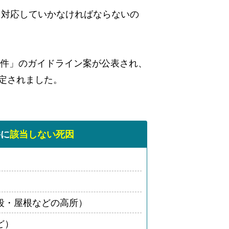
て対応していかなければならないの
物件」のガイドライン案が公表され、
定されました。
件に
該当しない死因
段・屋根などの高所）
ど）