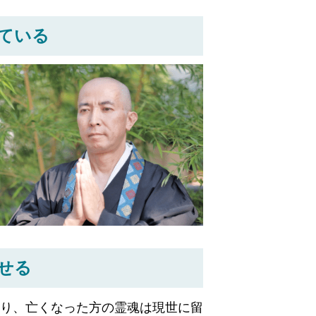
ている
せる
り、亡くなった方の霊魂は現世に留