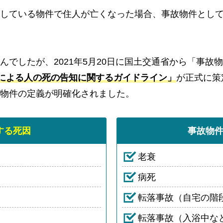
している物件で住人が亡くなった場合、事故物件とし
んでしたが、2021年5月20日に国土交通省から「事故
による人の死の告知に関するガイドライン」
が正式に策
物件の定義が明確化されました。
する死因
事故物
老衰
病死
転落事故（自宅の階
転落事故（入浴中な