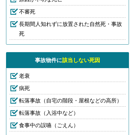
不審死
長期間人知れずに放置された自然死・事故
死
事故物件に
該当しない死因
老衰
病死
転落事故（自宅の階段・屋根などの高所）
転落事故（入浴中など）
食事中の誤嚥（ごえん）