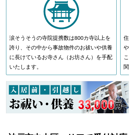
涙そうそうの寺院提携数は800カ寺以上を
住人
誇り、その中から事故物件のお祓いや供養
や物
に長けているお寺さん（お坊さん）を手配
こと
いたします。
関す