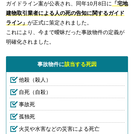
ガイドライン案が公表され、同年10月8日に
「宅地
建物取引業者による人の死の告知に関するガイド
ライン」
が正式に策定されました。
これにより、今まで曖昧だった事故物件の定義が
明確化されました。
事故物件に
該当する死因
他殺（殺人）
自死（自殺）
事故死
孤独死
火災や水害などの災害による死亡