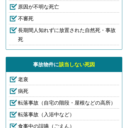
原因が不明な死亡
不審死
長期間人知れずに放置された自然死・事故
死
事故物件に
該当しない死因
老衰
病死
転落事故（自宅の階段・屋根などの高所）
転落事故（入浴中など）
食事中の誤嚥（ごえん）