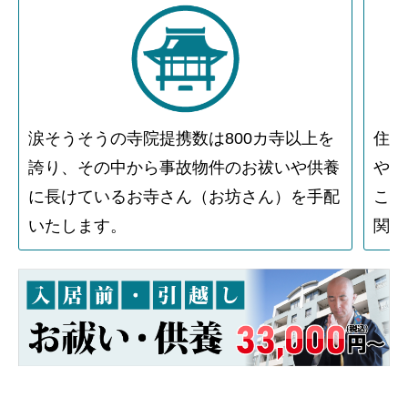
涙そうそうの寺院提携数は800カ寺以上を
住人
誇り、その中から事故物件のお祓いや供養
や物
に長けているお寺さん（お坊さん）を手配
こと
いたします。
関す