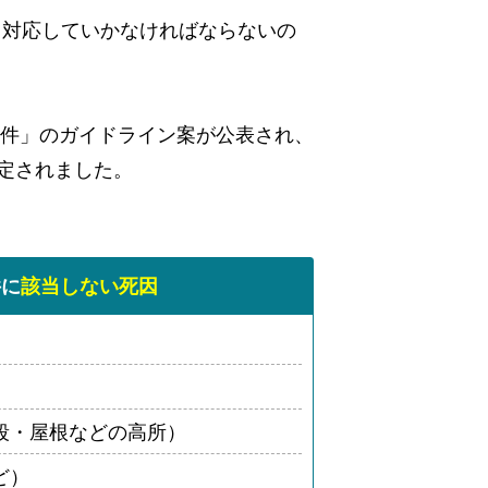
て対応していかなければならないの
物件」のガイドライン案が公表され、
定されました。
件に
該当しない死因
段・屋根などの高所）
ど）