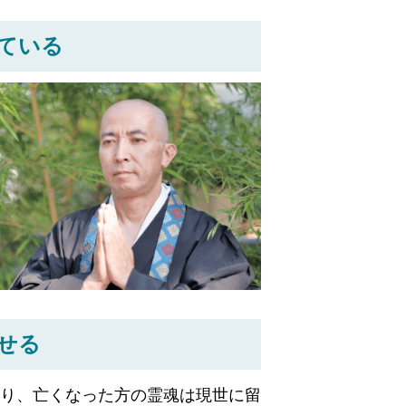
ている
せる
り、亡くなった方の霊魂は現世に留