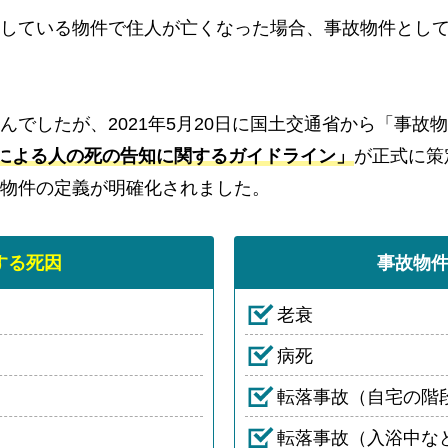
している物件で住人が亡くなった場合、事故物件とし
んでしたが、2021年5月20日に国土交通省から「事故
による人の死の告知に関するガイドライン」
が正式に策
物件の定義が明確化されました。
する死因
事故物
老衰
病死
転落事故（自宅の階
転落事故（入浴中な