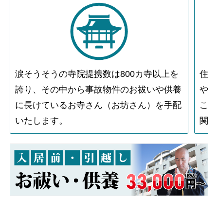
涙そうそうの寺院提携数は800カ寺以上を
住人
誇り、その中から事故物件のお祓いや供養
や物
に長けているお寺さん（お坊さん）を手配
こと
いたします。
関す