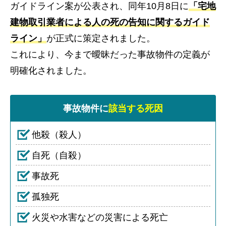
ガイドライン案が公表され、同年10月8日に
「宅地
建物取引業者による人の死の告知に関するガイド
ライン」
が正式に策定されました。
これにより、今まで曖昧だった事故物件の定義が
明確化されました。
事故物件に
該当する死因
他殺（殺人）
自死（自殺）
事故死
孤独死
火災や水害などの災害による死亡