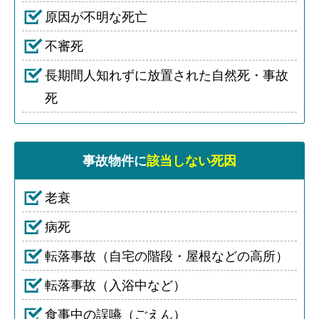
原因が不明な死亡
不審死
長期間人知れずに放置された自然死・事故
死
事故物件に
該当しない死因
老衰
病死
転落事故（自宅の階段・屋根などの高所）
転落事故（入浴中など）
食事中の誤嚥（ごえん）