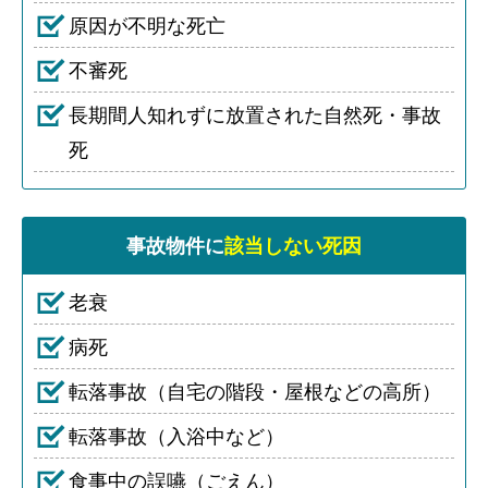
原因が不明な死亡
不審死
長期間人知れずに放置された自然死・事故
死
事故物件に
該当しない死因
老衰
病死
転落事故（自宅の階段・屋根などの高所）
転落事故（入浴中など）
食事中の誤嚥（ごえん）