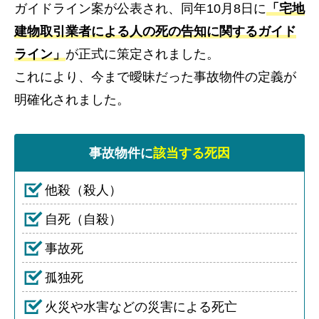
ガイドライン案が公表され、同年10月8日に
「宅地
建物取引業者による人の死の告知に関するガイド
ライン」
が正式に策定されました。
これにより、今まで曖昧だった事故物件の定義が
明確化されました。
事故物件に
該当する死因
他殺（殺人）
自死（自殺）
事故死
孤独死
火災や水害などの災害による死亡