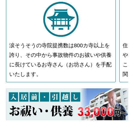
涙そうそうの寺院提携数は800カ寺以上を
住人
誇り、その中から事故物件のお祓いや供養
や物
に長けているお寺さん（お坊さん）を手配
こと
いたします。
関す