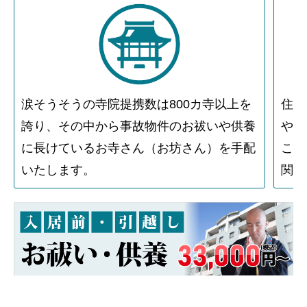
涙そうそうの寺院提携数は800カ寺以上を
住人
誇り、その中から事故物件のお祓いや供養
や物
に長けているお寺さん（お坊さん）を手配
こと
いたします。
関す