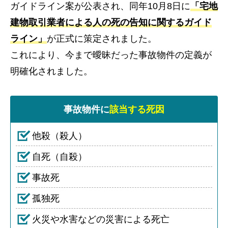
ガイドライン案が公表され、同年10月8日に
「宅地
建物取引業者による人の死の告知に関するガイド
ライン」
が正式に策定されました。
これにより、今まで曖昧だった事故物件の定義が
明確化されました。
事故物件に
該当する死因
他殺（殺人）
自死（自殺）
事故死
孤独死
火災や水害などの災害による死亡