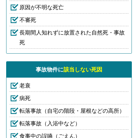
原因が不明な死亡
不審死
長期間人知れずに放置された自然死・事故
死
事故物件に
該当しない死因
老衰
病死
転落事故（自宅の階段・屋根などの高所）
転落事故（入浴中など）
食事中の誤嚥（ごえん）