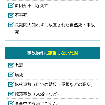
原因が不明な死亡
不審死
長期間人知れずに放置された自然死・事故
死
事故物件に
該当しない死因
老衰
病死
転落事故（自宅の階段・屋根などの高所）
転落事故（入浴中など）
食事中の誤嚥（ごえん）