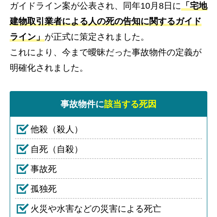
ガイドライン案が公表され、同年10月8日に
「宅地
建物取引業者による人の死の告知に関するガイド
ライン」
が正式に策定されました。
これにより、今まで曖昧だった事故物件の定義が
明確化されました。
事故物件に
該当する死因
他殺（殺人）
自死（自殺）
事故死
孤独死
火災や水害などの災害による死亡