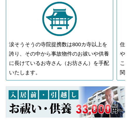
涙そうそうの寺院提携数は800カ寺以上を
住人
誇り、その中から事故物件のお祓いや供養
や物
に長けているお寺さん（お坊さん）を手配
こと
いたします。
関す