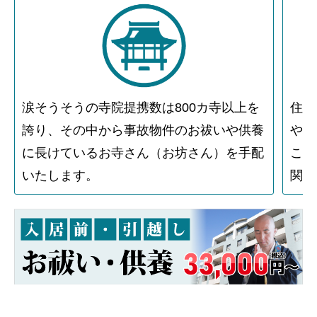
涙そうそうの寺院提携数は800カ寺以上を
住人
誇り、その中から事故物件のお祓いや供養
や物
に長けているお寺さん（お坊さん）を手配
こと
いたします。
関す