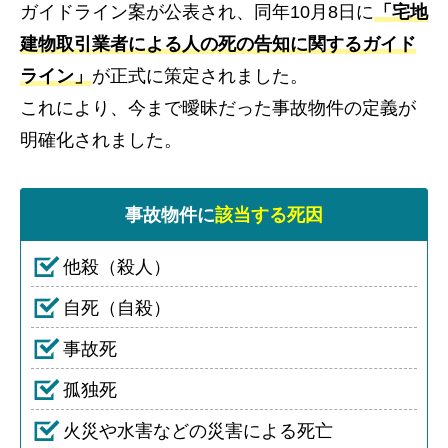
ガイドライン案が公表され、同年10月8日に
「宅地
建物取引業者による人の死の告知に関するガイド
ライン」
が正式に策定されました。
これにより、今まで曖昧だった事故物件の定義が
明確化されました。
事故物件に
該当する死因
他殺（殺人）
自死（自殺）
事故死
孤独死
火災や水害などの災害による死亡