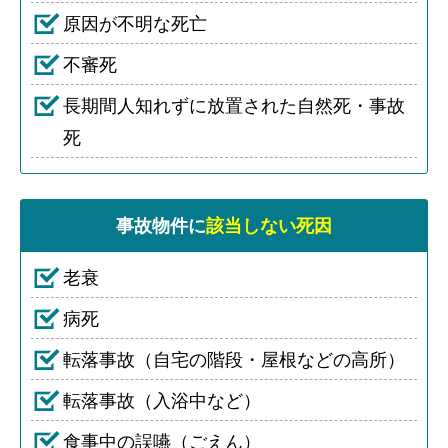
原因が不明な死亡
不審死
長期間人知れずに放置された自然死・事故
死
事故物件に
該当しない死因
老衰
病死
転落事故（自宅の階段・屋根などの高所）
転落事故（入浴中など）
食事中の誤嚥（ごえん）