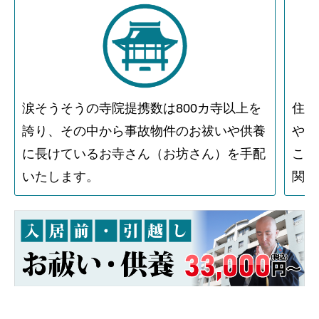
涙そうそうの寺院提携数は800カ寺以上を
住人
誇り、その中から事故物件のお祓いや供養
や物
に長けているお寺さん（お坊さん）を手配
こと
いたします。
関す