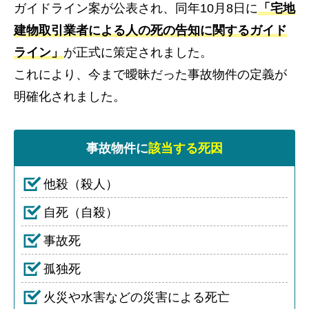
ガイドライン案が公表され、同年10月8日に
「宅地
建物取引業者による人の死の告知に関するガイド
ライン」
が正式に策定されました。
これにより、今まで曖昧だった事故物件の定義が
明確化されました。
事故物件に
該当する死因
他殺（殺人）
自死（自殺）
事故死
孤独死
火災や水害などの災害による死亡