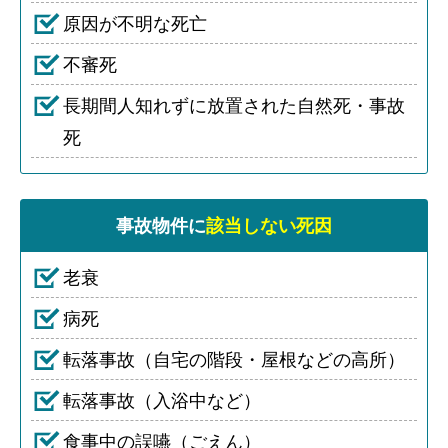
原因が不明な死亡
不審死
長期間人知れずに放置された自然死・事故
死
事故物件に
該当しない死因
老衰
病死
転落事故（自宅の階段・屋根などの高所）
転落事故（入浴中など）
食事中の誤嚥（ごえん）