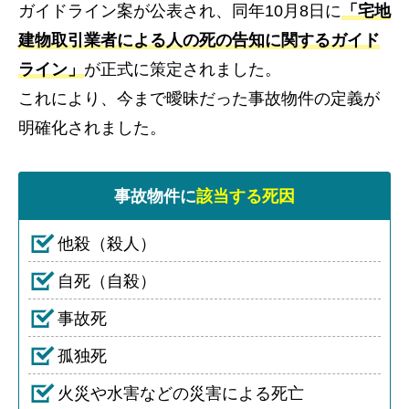
ガイドライン案が公表され、同年10月8日に
「宅地
建物取引業者による人の死の告知に関するガイド
ライン」
が正式に策定されました。
これにより、今まで曖昧だった事故物件の定義が
明確化されました。
事故物件に
該当する死因
他殺（殺人）
自死（自殺）
事故死
孤独死
火災や水害などの災害による死亡