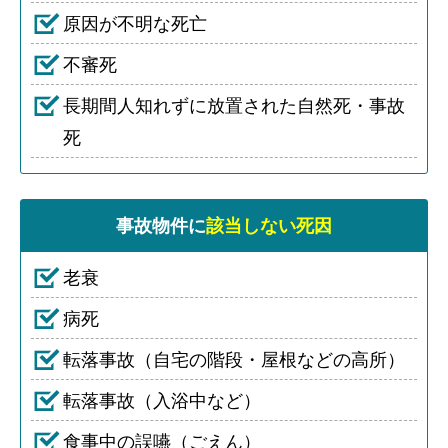
原因が不明な死亡
不審死
長期間人知れずに放置された自然死・事故
死
事故物件に
該当しない死因
老衰
病死
転落事故（自宅の階段・屋根などの高所）
転落事故（入浴中など）
食事中の誤嚥（ごえん）