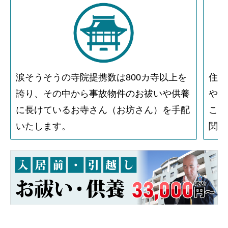
涙そうそうの寺院提携数は800カ寺以上を
住人
誇り、その中から事故物件のお祓いや供養
や物
に長けているお寺さん（お坊さん）を手配
こと
いたします。
関す