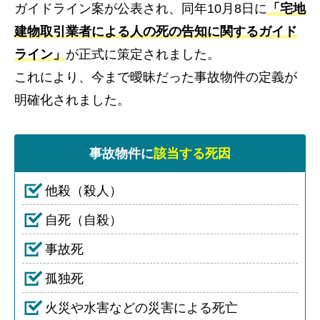
ガイドライン案が公表され、同年10月8日に
「宅地
建物取引業者による人の死の告知に関するガイド
ライン」
が正式に策定されました。
これにより、今まで曖昧だった事故物件の定義が
明確化されました。
事故物件に
該当する死因
他殺（殺人）
自死（自殺）
事故死
孤独死
火災や水害などの災害による死亡