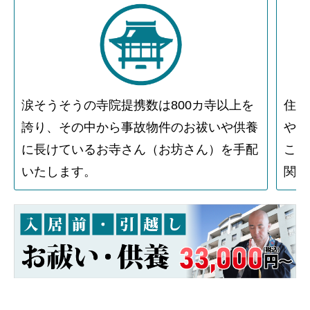
涙そうそうの寺院提携数は800カ寺以上を
住人
誇り、その中から事故物件のお祓いや供養
や物
に長けているお寺さん（お坊さん）を手配
こと
いたします。
関す