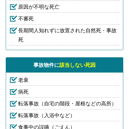
原因が不明な死亡
不審死
長期間人知れずに放置された自然死・事故
死
事故物件に
該当しない死因
老衰
病死
転落事故（自宅の階段・屋根などの高所）
転落事故（入浴中など）
食事中の誤嚥（ごえん）