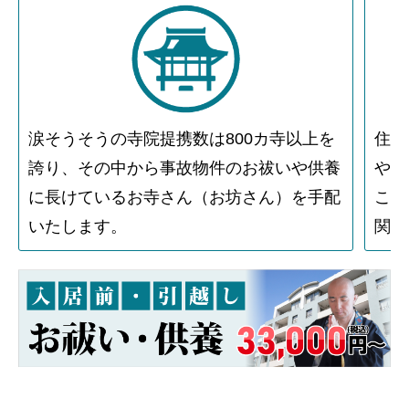
涙そうそうの寺院提携数は800カ寺以上を
住人
誇り、その中から事故物件のお祓いや供養
や物
に長けているお寺さん（お坊さん）を手配
こと
いたします。
関す