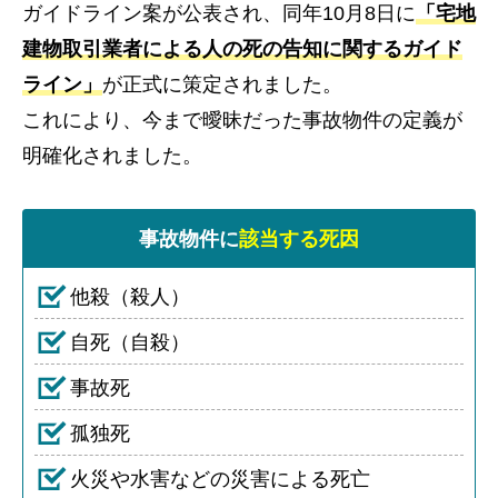
ガイドライン案が公表され、同年10月8日に
「宅地
建物取引業者による人の死の告知に関するガイド
ライン」
が正式に策定されました。
これにより、今まで曖昧だった事故物件の定義が
明確化されました。
事故物件に
該当する死因
他殺（殺人）
自死（自殺）
事故死
孤独死
火災や水害などの災害による死亡