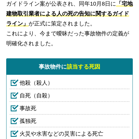
ガイドライン案が公表され、同年10月8日に
「宅地
建物取引業者による人の死の告知に関するガイド
ライン」
が正式に策定されました。
これにより、今まで曖昧だった事故物件の定義が
明確化されました。
事故物件に
該当する死因
他殺（殺人）
自死（自殺）
事故死
孤独死
火災や水害などの災害による死亡