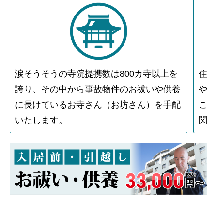
涙そうそうの寺院提携数は800カ寺以上を
住人
誇り、その中から事故物件のお祓いや供養
や物
に長けているお寺さん（お坊さん）を手配
こと
いたします。
関す