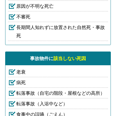
原因が不明な死亡
不審死
長期間人知れずに放置された自然死・事故
死
事故物件に
該当しない死因
老衰
病死
転落事故（自宅の階段・屋根などの高所）
転落事故（入浴中など）
食事中の誤嚥（ごえん）