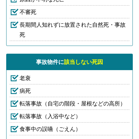
不審死
長期間人知れずに放置された自然死・事故
死
事故物件に
該当しない死因
老衰
病死
転落事故（自宅の階段・屋根などの高所）
転落事故（入浴中など）
食事中の誤嚥（ごえん）