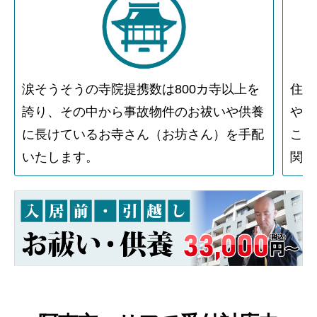
涙そうそうの寺院提携数は800カ寺以上を
住人
誇り、その中から事故物件のお祓いや供養
や物
に長けているお寺さん（お坊さん）を手配
こと
いたします。
関す