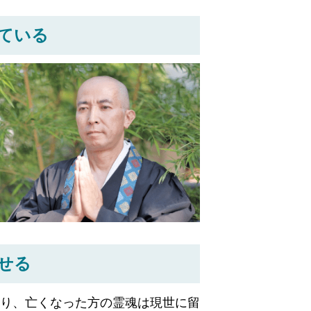
ている
せる
り、亡くなった方の霊魂は現世に留