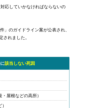
て対応していかなければならないの
物件」のガイドライン案が公表され、
定されました。
件に
該当しない死因
段・屋根などの高所）
ど）