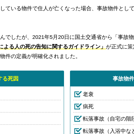
している物件で住人が亡くなった場合、事故物件とし
んでしたが、2021年5月20日に国土交通省から「事故
による人の死の告知に関するガイドライン」
が正式に策
物件の定義が明確化されました。
する死因
事故物
老衰
病死
転落事故（自宅の階
転落事故（入浴中な