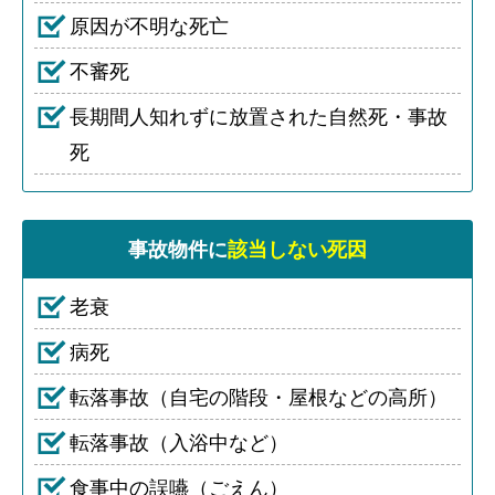
原因が不明な死亡
不審死
長期間人知れずに放置された自然死・事故
死
事故物件に
該当しない死因
老衰
病死
転落事故（自宅の階段・屋根などの高所）
転落事故（入浴中など）
食事中の誤嚥（ごえん）