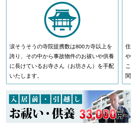
涙そうそうの寺院提携数は800カ寺以上を
住人
誇り、その中から事故物件のお祓いや供養
や物
に長けているお寺さん（お坊さん）を手配
こと
いたします。
関す