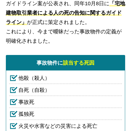
ガイドライン案が公表され、同年10月8日に
「宅地
建物取引業者による人の死の告知に関するガイド
ライン」
が正式に策定されました。
これにより、今まで曖昧だった事故物件の定義が
明確化されました。
事故物件に
該当する死因
他殺（殺人）
自死（自殺）
事故死
孤独死
火災や水害などの災害による死亡