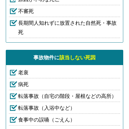
不審死
長期間人知れずに放置された自然死・事故
死
事故物件に
該当しない死因
老衰
病死
転落事故（自宅の階段・屋根などの高所）
転落事故（入浴中など）
食事中の誤嚥（ごえん）