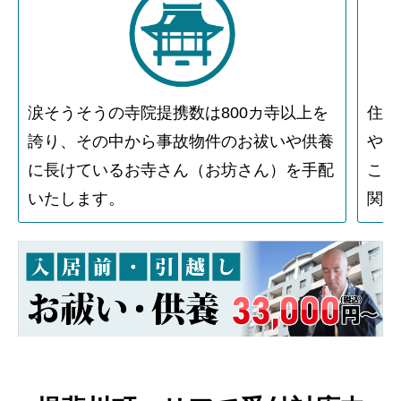
涙そうそうの寺院提携数は800カ寺以上を
住人
誇り、その中から事故物件のお祓いや供養
や物
に長けているお寺さん（お坊さん）を手配
こと
いたします。
関す