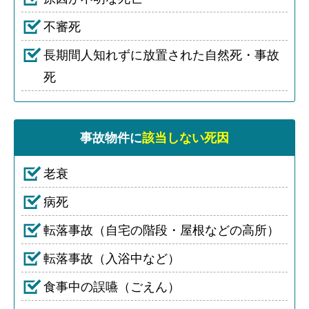
不審死
長期間人知れずに放置された自然死・事故
死
事故物件に
該当しない死因
老衰
病死
転落事故（自宅の階段・屋根などの高所）
転落事故（入浴中など）
食事中の誤嚥（ごえん）