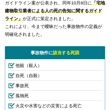
ガイドライン案が公表され、同年10月8日に
「宅地
建物取引業者による人の死の告知に関するガイド
ライン」
が正式に策定されました。
これにより、今まで曖昧だった事故物件の定義が
明確化されました。
事故物件に
該当する死因
他殺（殺人）
自死（自殺）
事故死
孤独死
火災や水害などの災害による死亡