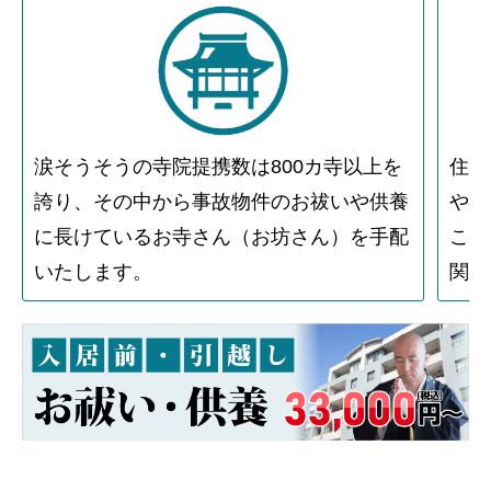
涙そうそうの寺院提携数は800カ寺以上を
住人
誇り、その中から事故物件のお祓いや供養
や物
に長けているお寺さん（お坊さん）を手配
こと
いたします。
関す