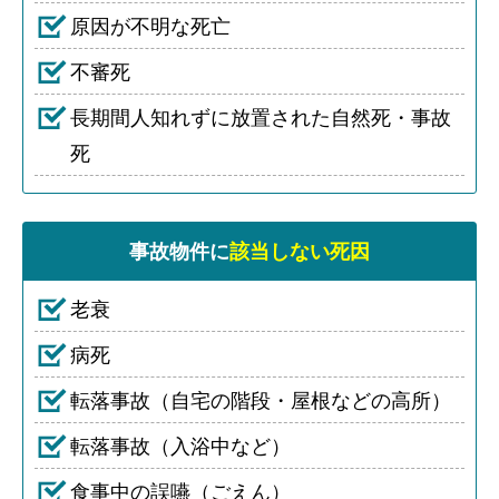
原因が不明な死亡
不審死
長期間人知れずに放置された自然死・事故
死
事故物件に
該当しない死因
老衰
病死
転落事故（自宅の階段・屋根などの高所）
転落事故（入浴中など）
食事中の誤嚥（ごえん）