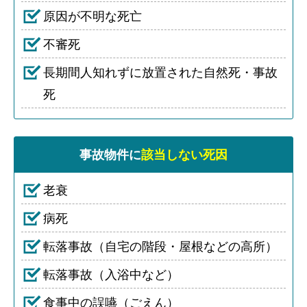
原因が不明な死亡
不審死
長期間人知れずに放置された自然死・事故
死
事故物件に
該当しない死因
老衰
病死
転落事故（自宅の階段・屋根などの高所）
転落事故（入浴中など）
食事中の誤嚥（ごえん）