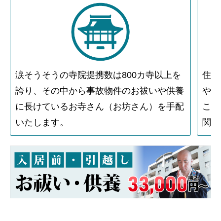
涙そうそうの寺院提携数は800カ寺以上を
住人
誇り、その中から事故物件のお祓いや供養
や物
に長けているお寺さん（お坊さん）を手配
こと
いたします。
関す