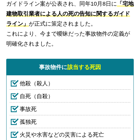
ガイドライン案が公表され、同年10月8日に
「宅地
建物取引業者による人の死の告知に関するガイド
ライン」
が正式に策定されました。
これにより、今まで曖昧だった事故物件の定義が
明確化されました。
事故物件に
該当する死因
他殺（殺人）
自死（自殺）
事故死
孤独死
火災や水害などの災害による死亡