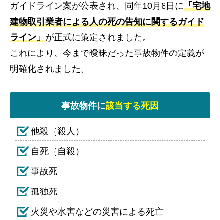
ガイドライン案が公表され、同年10月8日に
「宅地
建物取引業者による人の死の告知に関するガイド
ライン」
が正式に策定されました。
これにより、今まで曖昧だった事故物件の定義が
明確化されました。
事故物件に
該当する死因
他殺（殺人）
自死（自殺）
事故死
孤独死
火災や水害などの災害による死亡