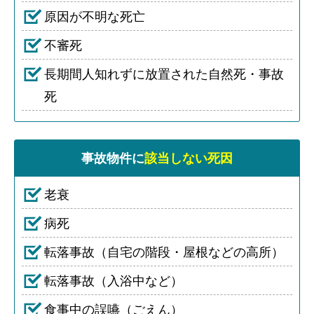
原因が不明な死亡
不審死
長期間人知れずに放置された自然死・事故
死
事故物件に
該当しない死因
老衰
病死
転落事故（自宅の階段・屋根などの高所）
転落事故（入浴中など）
食事中の誤嚥（ごえん）