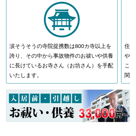
涙そうそうの寺院提携数は800カ寺以上を
住人
誇り、その中から事故物件のお祓いや供養
や物
に長けているお寺さん（お坊さん）を手配
こと
いたします。
関す