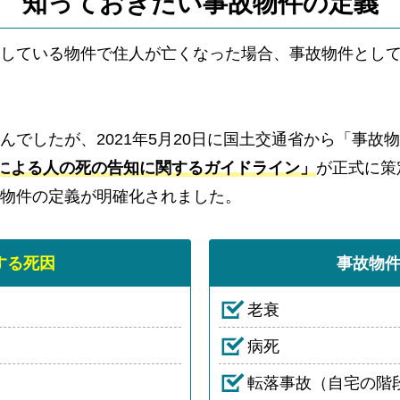
知っておきたい事故物件の
定義
している物件で住人が亡くなった場合、事故物件とし
んでしたが、2021年5月20日に国土交通省から「事故
による人の死の告知に関するガイドライン」
が正式に策
物件の定義が明確化されました。
する死因
事故物
老衰
病死
転落事故（自宅の階