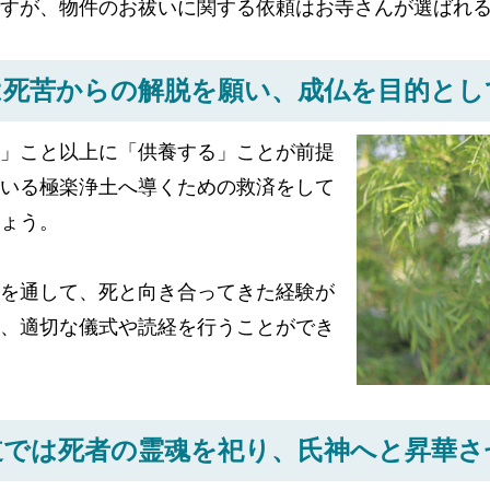
ですが、物件のお祓いに関する依頼はお寺さんが選ばれ
は死苦からの解脱を願い、
成仏を目的とし
」こと以上に「供養する」ことが前提
いる極楽浄土へ導くための救済をして
ょう。
を通して、死と向き合ってきた経験が
、適切な儀式や読経を行うことができ
道では死者の霊魂を祀り、
氏神へと昇華さ