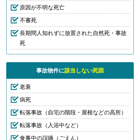
原因が不明な死亡
不審死
長期間人知れずに放置された自然死・事故
死
事故物件に
該当しない死因
老衰
病死
転落事故（自宅の階段・屋根などの高所）
転落事故（入浴中など）
食事中の誤嚥（ごえん）