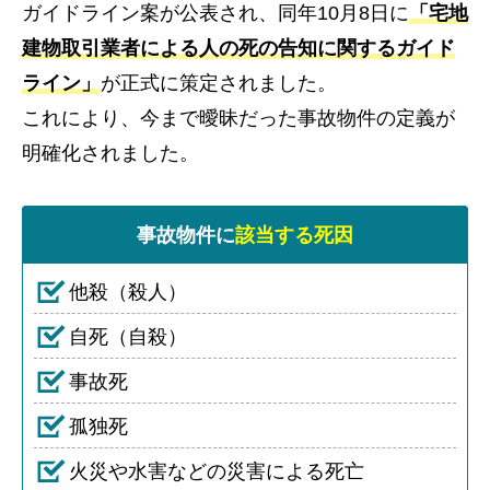
ガイドライン案が公表され、同年10月8日に
「宅地
建物取引業者による人の死の告知に関するガイド
ライン」
が正式に策定されました。
これにより、今まで曖昧だった事故物件の定義が
明確化されました。
事故物件に
該当する死因
他殺（殺人）
自死（自殺）
事故死
孤独死
火災や水害などの災害による死亡