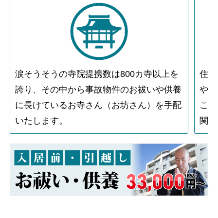
涙そうそうの寺院提携数は800カ寺以上を
住人
誇り、その中から事故物件のお祓いや供養
や物
に長けているお寺さん（お坊さん）を手配
こと
いたします。
関す