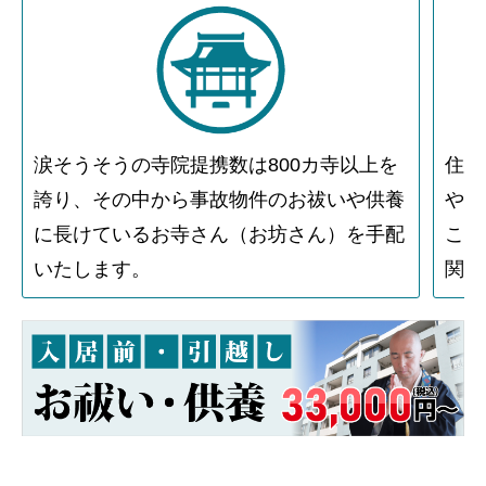
涙そうそうの寺院提携数は800カ寺以上を
住人
誇り、その中から事故物件のお祓いや供養
や物
に長けているお寺さん（お坊さん）を手配
こと
いたします。
関す