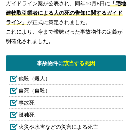
ガイドライン案が公表され、同年10月8日に
「宅地
建物取引業者による人の死の告知に関するガイド
ライン」
が正式に策定されました。
これにより、今まで曖昧だった事故物件の定義が
明確化されました。
事故物件に
該当する死因
他殺（殺人）
自死（自殺）
事故死
孤独死
火災や水害などの災害による死亡