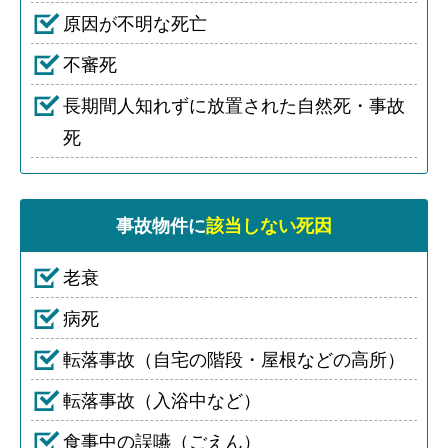
原因が不明な死亡
不審死
長期間人知れずに放置された自然死・事故
死
事故物件に
該当しない死因
老衰
病死
転落事故（自宅の階段・屋根などの高所）
転落事故（入浴中など）
食事中の誤嚥（ごえん）